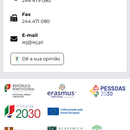
244 479 080
Fax
244 471 080
E-mail
iej@iej.pt
Dê a sua opinião