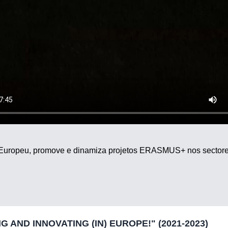
e Europeu, promove e dinamiza projetos ERASMUS+ nos sectores
AND INNOVATING (IN) EUROPE!" (2021-2023)